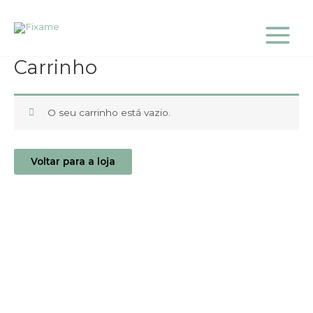
Skip
Main
to
Menu
content
Carrinho
O seu carrinho está vazio.
Voltar para a loja