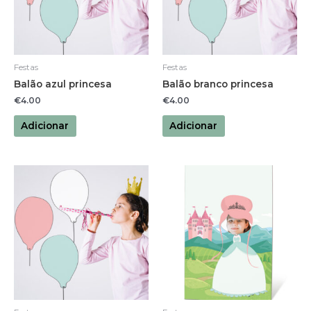
Festas
Festas
Balão azul princesa
Balão branco princesa
€
4.00
€
4.00
Adicionar
Adicionar