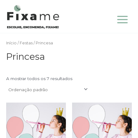
Skip
Main
to
Menu
content
Início
/
Festas
/ Princesa
Princesa
A mostrar todos os 7 resultados