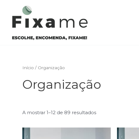
Skip
to
content
Início
/ Organização
Organização
A mostrar 1–12 de 89 resultados
This
product