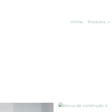
Home
Produtos
This
This
product
product