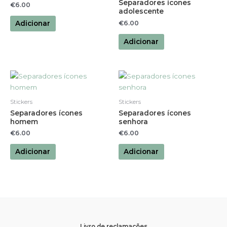
page
Separadores ícones
€
6.00
adolescente
Adicionar
€
6.00
Adicionar
Stickers
Stickers
Separadores ícones
Separadores ícones
homem
senhora
€
6.00
€
6.00
Adicionar
Adicionar
Livro de reclamações