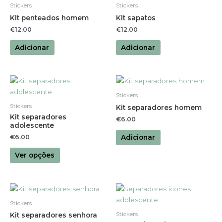
Stickers
Stickers
Kit penteados homem
Kit sapatos
€
12.00
€
12.00
Adicionar
Adicionar
This
product
Stickers
has
Stickers
Kit separadores homem
multiple
Kit separadores
€
6.00
variants.
adolescente
The
Adicionar
€
6.00
options
Ver opções
may
be
chosen
on
the
Stickers
product
Stickers
Kit separadores senhora