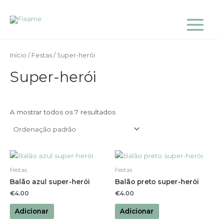
Skip
Main
to
Menu
content
Início
/
Festas
/ Super-herói
Super-herói
A mostrar todos os 7 resultados
Festas
Festas
Balão azul super-herói
Balão preto super-herói
€
4.00
€
4.00
Adicionar
Adicionar