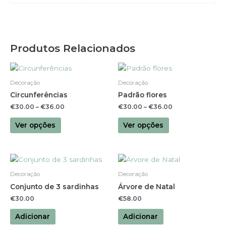
Produtos Relacionados
This
This
product
product
Decoração
Decoração
has
has
Circunferências
Padrão flores
multiple
multiple
€
30.00
–
€
36.00
€
30.00
–
€
36.00
variants.
variants.
The
The
Ver opções
Ver opções
options
options
may
may
be
be
chosen
chosen
Decoração
Decoração
on
on
Conjunto de 3 sardinhas
Árvore de Natal
the
the
€
30.00
€
58.00
product
product
page
page
Adicionar
Adicionar