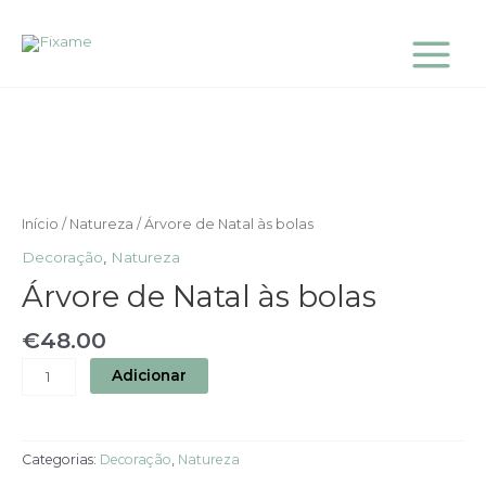
Skip
Main
to
Menu
content
Quantidade
de
Árvore
de
Natal
às
Início
/
Natureza
/ Árvore de Natal às bolas
bolas
Decoração
,
Natureza
Árvore de Natal às bolas
€
48.00
Adicionar
Categorias:
Decoração
,
Natureza