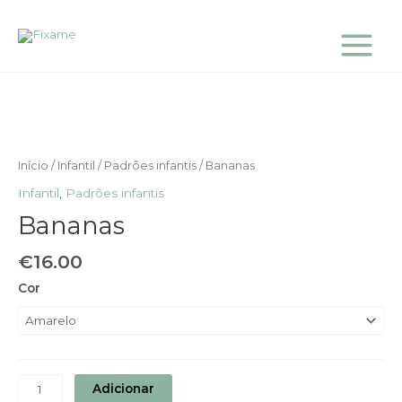
Skip
Main
to
Menu
content
Quantidade
de
Bananas
Início
/
Infantil
/
Padrões infantis
/ Bananas
Infantil
,
Padrões infantis
Bananas
€
16.00
Cor
Adicionar