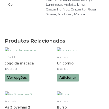
Cor
Luminoso, Violeta, Lima,
Castanho Nut, Cinzento, Rosa
Suave, Azul céu, Menta
Produtos Relacionados
This
product
Infantil
Animais
has
Jogo da macaca
Unicornio
multiple
€
90.00
€
28.00
variants.
The
Ver opções
Adicionar
options
may
be
This
chosen
product
Animais
Animais
on
has
As 3 ovelhas 2
Burro
the