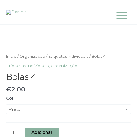
Skip
Main
to
Menu
content
Quantidade
de
Bolas
4
Início
/
Organização
/
Etiquetas individuais
/ Bolas 4
Etiquetas individuais
,
Organização
Bolas 4
€
2.00
Cor
Adicionar