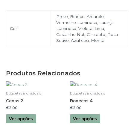
Preto, Branco, Amarelo,
Vermelho Luminoso, Laranja
Cor
Luminoso, Violeta, Lima,
Castanho Nut, Cinzento, Rosa
Suave, Azul céu, Menta
Produtos Relacionados
This
This
product
product
Etiquetas individuais
Etiquetas individuais
has
has
Cenas 2
Bonecos 4
multiple
multiple
€
2.00
€
2.00
variants.
variants.
The
The
Ver opções
Ver opções
options
options
may
may