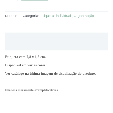
REF:
n.d.
Categorias:
Etiquetas individuais
,
Organização
Descrição
Informação adicional
Etiqueta com 7,8 x 1,5 cm.
Disponível em várias cores.
Ver catálogo na última imagem de visualização do produto.
Imagens meramente exemplificativas.