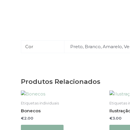
Cor
Preto, Branco, Amarelo, Ve
Produtos Relacionados
This
product
Etiquetas individuais
Etiquetas i
has
Bonecos
Ilustraçã
multiple
€
2.00
€
3.00
variants.
The