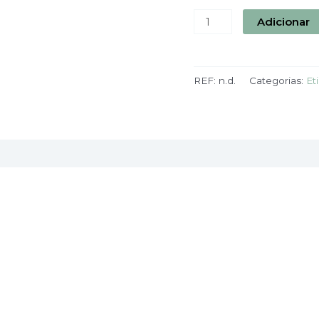
Adicionar
REF:
n.d.
Categorias:
Et