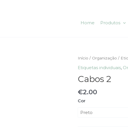
Home
Produtos
Quantidade
Início
/
Organização
/
Eti
de
Etiquetas individuais
,
Or
Cabos
Cabos 2
2
€
2.00
Cor