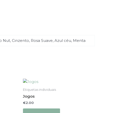
o Nut, Cinzento, Rosa Suave, Azul céu, Menta
This
product
Etiquetas individuais
has
Jogos
multiple
€
2.00
variants.
The