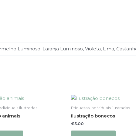
rmelho Luminoso, Laranja Luminoso, Violeta, Lima, Castanh
This
This
product
product
ndividuais ilustradas
Etiquetas individuais ilustradas
has
has
o animais
Ilustração bonecos
multiple
multiple
€
3.00
variants.
variants.
The
The