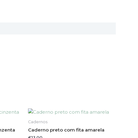
Cadernos
nzenta
Caderno preto com fita amarela
€
13.00