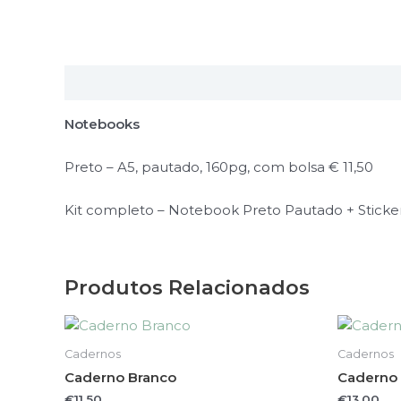
Descrição
Notebooks
Preto – A5, pautado, 160pg, com bolsa € 11,50
Kit completo – Notebook Preto Pautado + Sticker
Produtos Relacionados
Cadernos
Cadernos
Caderno Branco
Caderno 
€
11.50
€
13.00