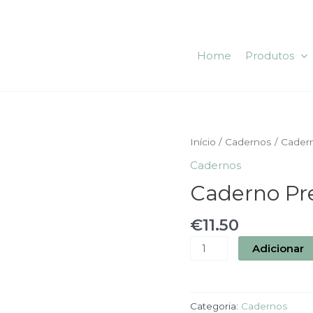
Home
Produtos
Quantidade
Início
/
Cadernos
/ Cader
de
Cadernos
Caderno
Caderno Pr
Preto
€
11.50
Adicionar
Categoria:
Cadernos