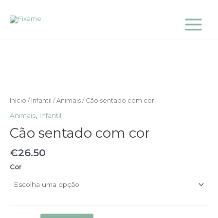
Skip
Main
to
Menu
content
Quantidade
de
Cão
sentado
com
cor
Início
/
Infantil
/
Animais
/ Cão sentado com cor
Animais
,
Infantil
Cão sentado com cor
€
26.50
Cor