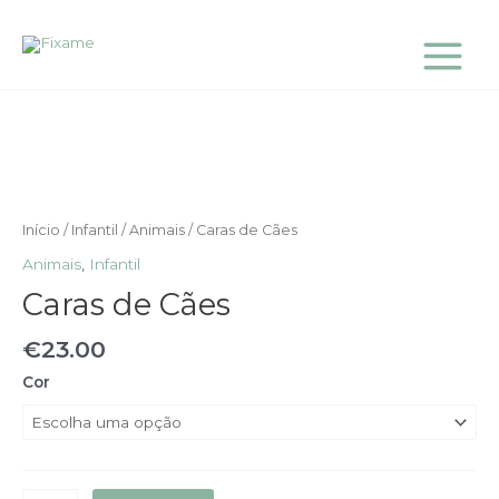
Skip
Main
to
Menu
content
Quantidade
de
Caras
de
Cães
Início
/
Infantil
/
Animais
/ Caras de Cães
Animais
,
Infantil
Caras de Cães
€
23.00
Cor