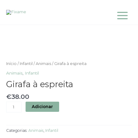
Skip
Main
to
Menu
content
Quantidade
de
Girafa
à
espreita
Início
/
Infantil
/
Animais
/ Girafa à espreita
Animais
,
Infantil
Girafa à espreita
€
38.00
Adicionar
Categorias:
Animais
,
Infantil