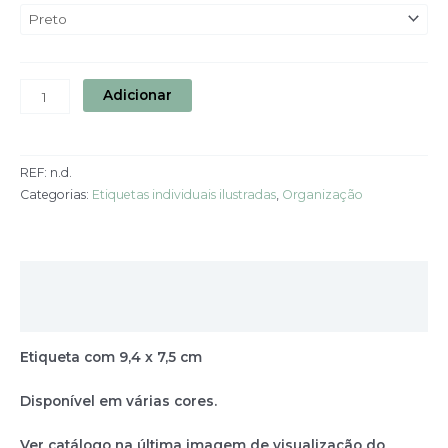
Adicionar
REF:
n.d.
Categorias:
Etiquetas individuais ilustradas
,
Organização
Descrição
Informação adicional
Etiqueta com 9,4 x 7,5 cm
Disponível em várias cores.
Ver catálogo na última imagem de visualização do