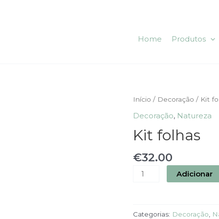
Home
Produtos
Quantidade
Início
/
Decoração
/ Kit f
de
Decoração
,
Natureza
Kit
Kit folhas
folhas
€
32.00
Adicionar
Categorias:
Decoração
,
N