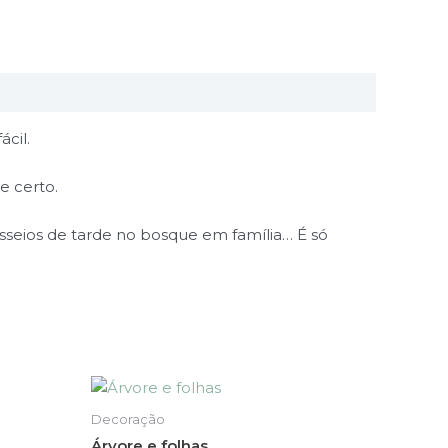
ácil.
e certo.
asseios de tarde no bosque em família… É só
This
product
Decoração
has
Árvore e folhas