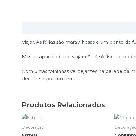
Descrição
Viajar. As férias são maravilhosas e um ponto de f
Mas a capacidade de viajar não é só física, e pod
Com umas folhinhas verdejantes na parede dá mesm
decidir-se por um tema…
Produtos Relacionados
This
product
Decoração
Decoraçã
has
Estrela
Conjunto