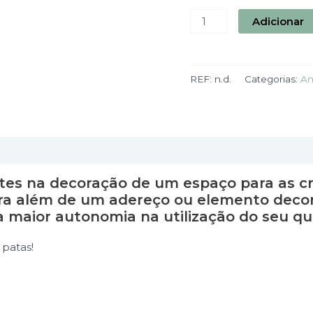
Adicionar
REF:
n.d.
Categorias:
An
ntes na decoração de um espaço para as cr
a além de um adereço ou elemento decorat
 maior autonomia na utilização do seu qu
 patas!