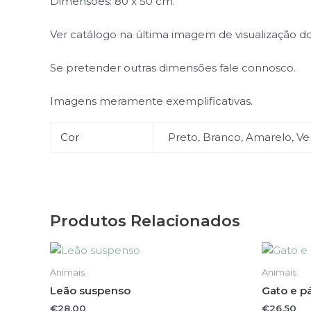
Dimensões: 80 x 50 cm.
Ver catálogo na última imagem de visualização d
Se pretender outras dimensões fale connosco.
Imagens meramente exemplificativas.
Cor
Preto, Branco, Amarelo, Ve
Produtos Relacionados
This
product
Animais
Animais
has
Leão suspenso
Gato e p
multiple
€
28.00
€
26.50