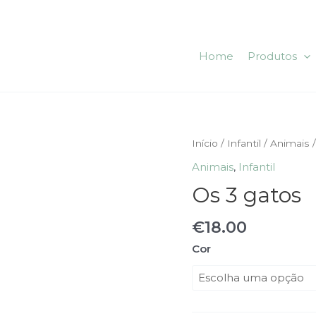
Home
Produtos
Quantidade
Início
/
Infantil
/
Animais
/
de
Animais
,
Infantil
Os
Os 3 gatos
3
gatos
€
18.00
Cor