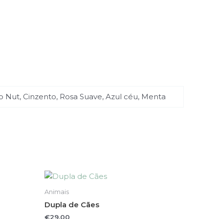
o Nut, Cinzento, Rosa Suave, Azul céu, Menta
This
product
Animais
has
Dupla de Cães
multiple
€
29.00