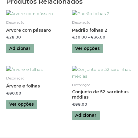
Produtos Relacionados
This
product
Decoração
Decoração
has
Árvore com pássaro
Padrão folhas 2
multiple
€
28.00
€
30.00
–
€
36.00
variants.
The
Adicionar
Ver opções
options
may
be
This
chosen
product
Decoração
on
has
Decoração
Árvore e folhas
the
multiple
Conjunto de 52 sardinhas
€
80.00
product
variants.
médias
page
The
Ver opções
€
88.00
options
Adicionar
may
be
chosen
on