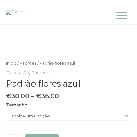
Skip
Main
to
Menu
content
Quantidade
de
Padrão
flores
azul
Início
/
Padrões
/ Padrão flores azul
Decoração
,
Padrões
Padrão flores azul
€
30.00
–
€
36.00
Tamanho