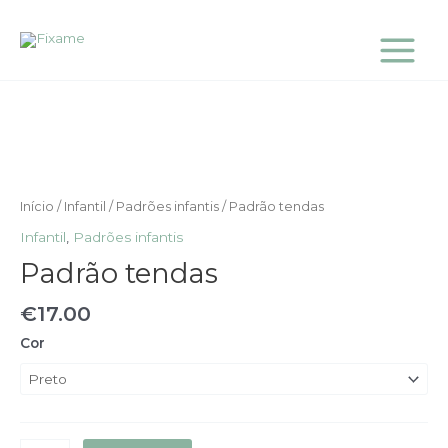
Skip
Main
to
Menu
content
Quantidade
de
Padrão
tendas
Início
/
Infantil
/
Padrões infantis
/ Padrão tendas
Infantil
,
Padrões infantis
Padrão tendas
€
17.00
Cor