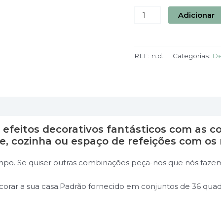
Adicionar
REF:
n.d.
Categorias:
De
feitos decorativos fantásticos com as co
e, cozinha ou espaço de refeições com os 
empo. Se quiser outras combinações peça-nos que nós faze
ecorar a sua casa.Padrão fornecido em conjuntos de 36 quadr