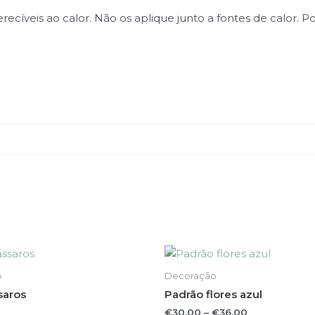
perecíveis ao calor. Não os aplique junto a fontes de cal
This
This
product
product
o
Decoração
has
has
saros
Padrão flores azul
multiple
multiple
€
30.00
–
€
36.00