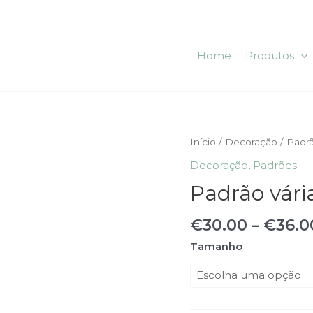
Home
Produtos
Quantidade
Início
/
Decoração
/ Padrã
de
Decoração
,
Padrões
Padrão
Padrão vári
várias
formas
€
30.00
–
€
36.0
Tamanho