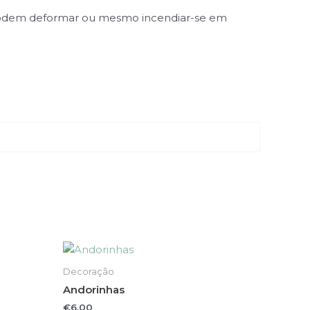
or. Podem deformar ou mesmo incendiar-se em
This
product
Decoração
has
Andorinhas
multiple
€
6.00