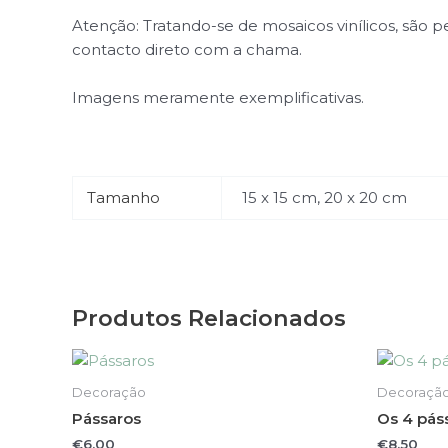
Atenção: Tratando-se de mosaicos vinílicos, são 
contacto direto com a chama.
Imagens meramente exemplificativas.
Tamanho
15 x 15 cm, 20 x 20 cm
Produtos Relacionados
This
product
Decoração
Decoraçã
has
Pássaros
Os 4 pás
multiple
€
6.00
€
8.50