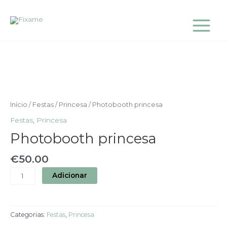
Skip
Main
to
Menu
content
Quantidade
de
Photobooth
princesa
Início
/
Festas
/
Princesa
/ Photobooth princesa
Festas
,
Princesa
Photobooth princesa
€
50.00
Adicionar
Categorias:
Festas
,
Princesa