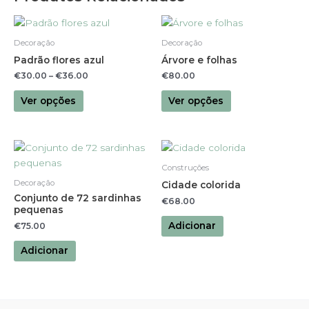
This
This
product
product
Decoração
Decoração
has
has
Padrão flores azul
Árvore e folhas
multiple
multiple
€
30.00
–
€
36.00
€
80.00
variants.
variants.
The
The
Ver opções
Ver opções
options
options
may
may
be
be
chosen
chosen
Construções
on
on
Decoração
Cidade colorida
the
the
Conjunto de 72 sardinhas
€
68.00
product
product
pequenas
page
page
Adicionar
€
75.00
Adicionar