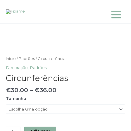
Skip
Main
to
Menu
content
Quantidade
de
Circunferências
Início
/
Padrões
/ Circunferências
Decoração
,
Padrões
Circunferências
€
30.00
–
€
36.00
Tamanho