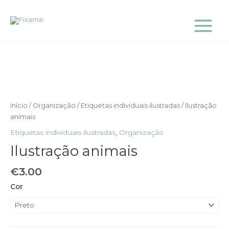
Skip
Main
to
Menu
content
Quantidade
de
Ilustração
animais
Início
/
Organização
/
Etiquetas individuais ilustradas
/ Ilustração
animais
Etiquetas individuais ilustradas
,
Organização
Ilustração animais
€
3.00
Cor