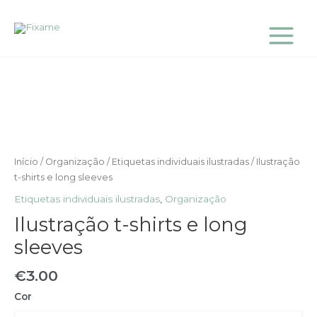
Skip
Main
to
Menu
content
Quantidade
de
Ilustração
t-
shirts
e
long
Início
/
Organização
/
Etiquetas individuais ilustradas
/ Ilustração
sleeves
t-shirts e long sleeves
Etiquetas individuais ilustradas
,
Organização
Ilustração t-shirts e long
sleeves
€
3.00
Cor