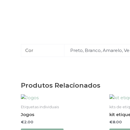
Cor
Preto, Branco, Amarelo, Ve
Produtos Relacionados
This
product
Etiquetas individuais
kits de eti
has
Jogos
kit etique
multiple
€
2.00
€
8.00
variants.