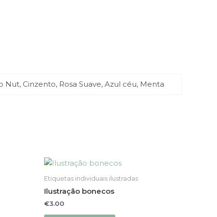
o Nut, Cinzento, Rosa Suave, Azul céu, Menta
This
product
Etiquetas individuais ilustradas
has
Ilustração bonecos
multiple
€
3.00
variants.