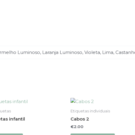
rmelho Luminoso, Laranja Luminoso, Violeta, Lima, Castanh
This
This
product
product
quetas
Etiquetas individuais
has
has
tas infantil
Cabos 2
multiple
multiple
€
2.00
variants.
variants.