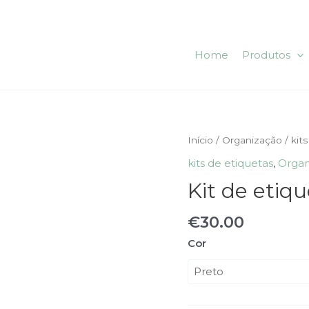
Home
Produtos
Quantidade
Início
/
Organização
/
kit
de
kits de etiquetas
,
Organ
Kit
Kit de etiq
de
etiquetas
€
30.00
de
organização
Cor