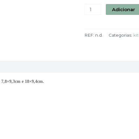
Adicionar
REF:
n.d.
Categorias:
ki
e 7,8×9,3cm e 18×9,4cm.